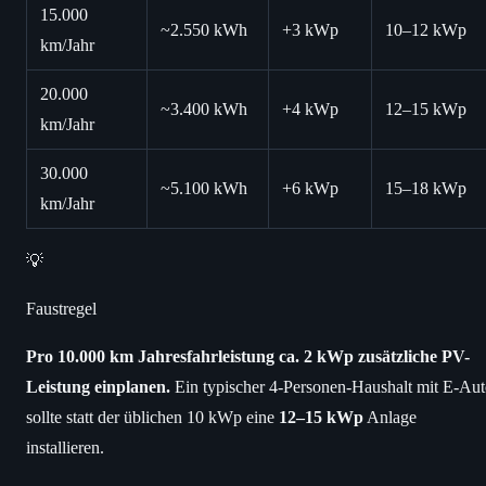
15.000
~2.550 kWh
+3 kWp
10–12 kWp
km/Jahr
20.000
~3.400 kWh
+4 kWp
12–15 kWp
km/Jahr
30.000
~5.100 kWh
+6 kWp
15–18 kWp
km/Jahr
💡
Faustregel
Pro 10.000 km Jahresfahrleistung ca. 2 kWp zusätzliche PV-
Leistung einplanen.
Ein typischer 4-Personen-Haushalt mit E-Au
sollte statt der üblichen 10 kWp eine
12–15 kWp
Anlage
installieren.