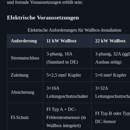
und formale Voraussetzungen erfüllt sein:
Elektrische Voraussetzungen
Elektrische Anforderungen für Wallbox-Installation
Anforderung
11 kW Wallbox
22 kW Wallbox
3-phasig, 16A
3-phasig, 32A (ggf
Stromanschluss
(Standard in DE)
Ausbau nötig)
Zuleitung
5×2,5 mm² Kupfer
5×6 mm² Kupfer
3×16A
3×32A
Absicherung
Leitungsschutzschalter
Leitungsschutzscha
FI Typ A + DC-
FI Typ B oder Typ
FI-Schutz
Fehlerstromsensor (in
DC-Sensor
Wallbox integriert)