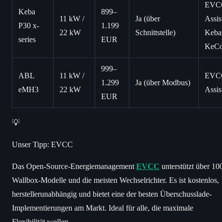
EVC
Keba
899–
11 kW /
Ja (über
Assis
P30 x-
1.199
22 kW
Schnittstelle)
Keba
series
EUR
KeCo
999–
ABL
11 kW /
EVC
1.299
Ja (über Modbus)
eMH3
22 kW
Assis
EUR
💡
Unser Tipp: EVCC
Das Open-Source-Energiemanagement
EVCC
unterstützt über 10
Wallbox-Modelle und die meisten Wechselrichter. Es ist kostenlos,
herstellerunabhängig und bietet eine der besten Überschusslade-
Implementierungen am Markt. Ideal für alle, die maximale
Flexibilität wollen.