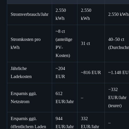
2.550
2.550
Stromverbrauch/Jahr
2.550 kWh
kWh
kWh
~8 ct
Stromkosten pro
(anteilige
40–50 ct
31 ct
kWh
PV-
(Durchschni
Kosten)
Jährliche
~204
~816 EUR
~1.148 E
Ladekosten
EUR
−332
Ersparnis ggü.
612
–
EUR/Jahr
Netzstrom
EUR/Jahr
(teurer)
Ersparnis ggü.
944
332
–
öffentlichem Laden
EUR/Jahr
EUR/Jahr