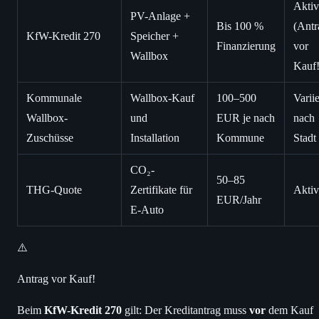
Aktiv
PV-Anlage +
Bis 100 %
(Antr
KfW-Kredit 270
Speicher +
Finanzierung
vor
Wallbox
Kauf!
Kommunale
Wallbox-Kauf
100–500
Variie
Wallbox-
und
EUR je nach
nach
Zuschüsse
Installation
Kommune
Stadt
CO₂-
50–85
THG-Quote
Zertifikate für
Aktiv
EUR/Jahr
E-Auto
⚠️
Antrag vor Kauf!
Beim
KfW-Kredit 270
gilt: Der Kreditantrag muss
vor
dem Kauf