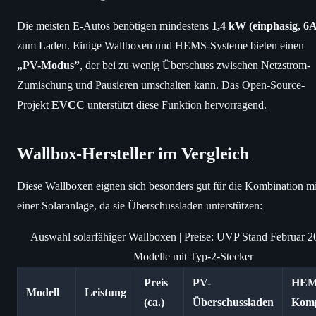
Die meisten E-Autos benötigen mindestens
1,4 kW (einphasig, 6A
zum Laden. Einige Wallboxen und HEMS-Systeme bieten einen
„PV-Modus”
, der bei zu wenig Überschuss zwischen Netzstrom-
Zumischung und Pausieren umschalten kann. Das Open-Source-
Projekt
EVCC
unterstützt diese Funktion hervorragend.
Wallbox-Hersteller im Vergleich
Diese Wallboxen eignen sich besonders gut für die Kombination mi
einer Solaranlage, da sie Überschussladen unterstützen:
Auswahl solarfähiger Wallboxen | Preise: UVP Stand Februar 20
Modelle mit Typ-2-Stecker
Preis
PV-
HEM
Modell
Leistung
(ca.)
Überschussladen
Kompa