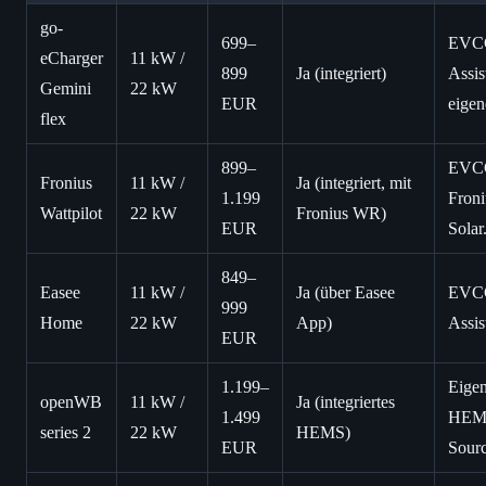
go-
699–
EVC
eCharger
11 kW /
899
Ja (integriert)
Assis
Gemini
22 kW
EUR
eige
flex
899–
EVC
Fronius
11 kW /
Ja (integriert, mit
1.199
Froni
Wattpilot
22 kW
Fronius WR)
EUR
Solar
849–
Easee
11 kW /
Ja (über Easee
EVC
999
Home
22 kW
App)
Assis
EUR
1.199–
Eige
openWB
11 kW /
Ja (integriertes
1.499
HEM
series 2
22 kW
HEMS)
EUR
Sour