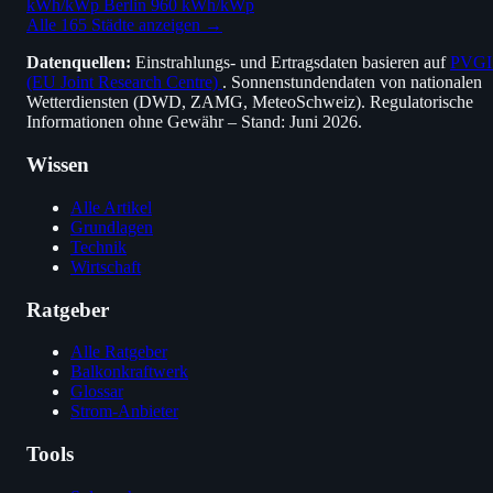
kWh/kWp
Berlin
960 kWh/kWp
Alle 165 Städte anzeigen →
Datenquellen:
Einstrahlungs- und Ertragsdaten basieren auf
PVGI
(EU Joint Research Centre)
. Sonnenstundendaten von nationalen
Wetterdiensten (DWD, ZAMG, MeteoSchweiz). Regulatorische
Informationen ohne Gewähr – Stand: Juni 2026.
Wissen
Alle Artikel
Grundlagen
Technik
Wirtschaft
Ratgeber
Alle Ratgeber
Balkonkraftwerk
Glossar
Strom-Anbieter
Tools