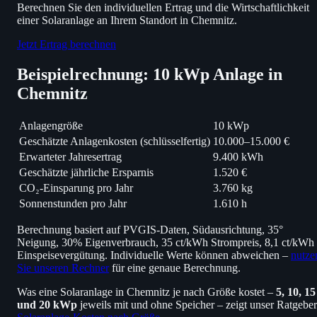
Berechnen Sie den individuellen Ertrag und die Wirtschaftlichkeit
einer Solaranlage an Ihrem Standort in Chemnitz.
Jetzt Ertrag berechnen
Beispielrechnung: 10 kWp Anlage in
Chemnitz
Anlagengröße
10 kWp
Geschätzte Anlagenkosten (schlüsselfertig)
10.000–15.000 €
Erwarteter Jahresertrag
9.400 kWh
Geschätzte jährliche Ersparnis
1.520 €
CO₂-Einsparung pro Jahr
3.760 kg
Sonnenstunden pro Jahr
1.610 h
Berechnung basiert auf PVGIS-Daten, Südausrichtung, 35°
Neigung, 30% Eigenverbrauch, 35 ct/kWh Strompreis, 8,1 ct/kWh
Einspeisevergütung. Individuelle Werte können abweichen –
nutze
Sie unseren Rechner
für eine genaue Berechnung.
Was eine Solaranlage in Chemnitz je nach Größe kostet –
5, 10, 15
und 20 kWp
jeweils mit und ohne Speicher – zeigt unser Ratgeber