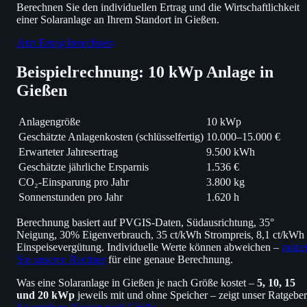
Berechnen Sie den individuellen Ertrag und die Wirtschaftlichkeit
einer Solaranlage an Ihrem Standort in Gießen.
Jetzt Ertrag berechnen
Beispielrechnung: 10 kWp Anlage in
Gießen
Anlagengröße
10 kWp
Geschätzte Anlagenkosten (schlüsselfertig)
10.000–15.000 €
Erwarteter Jahresertrag
9.500 kWh
Geschätzte jährliche Ersparnis
1.536 €
CO₂-Einsparung pro Jahr
3.800 kg
Sonnenstunden pro Jahr
1.620 h
Berechnung basiert auf PVGIS-Daten, Südausrichtung, 35°
Neigung, 30% Eigenverbrauch, 35 ct/kWh Strompreis, 8,1 ct/kWh
Einspeisevergütung. Individuelle Werte können abweichen –
nutze
Sie unseren Rechner
für eine genaue Berechnung.
Was eine Solaranlage in Gießen je nach Größe kostet –
5, 10, 15
und 20 kWp
jeweils mit und ohne Speicher – zeigt unser Ratgeber