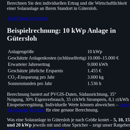
Berechnen Sie den individuellen Ertrag und die Wirtschaftlichkeit
einer Solaranlage an Ihrem Standort in Gütersloh.
Jetzt Ertrag berechnen
Beispielrechnung: 10 kWp Anlage in
Gütersloh
Anlagengröße
10 kWp
Geschätzte Anlagenkosten (schlüsselfertig)
10.000–15.000 €
Erwarteter Jahresertrag
9.000 kWh
Geschätzte jährliche Ersparnis
1.455 €
CO₂-Einsparung pro Jahr
3.600 kg
Sonnenstunden pro Jahr
1.536 h
Berechnung basiert auf PVGIS-Daten, Südausrichtung, 35°
Neigung, 30% Eigenverbrauch, 35 ct/kWh Strompreis, 8,1 ct/kWh
Einspeisevergütung. Individuelle Werte können abweichen –
nutze
Sie unseren Rechner
für eine genaue Berechnung.
Was eine Solaranlage in Gütersloh je nach Größe kostet –
5, 10, 15
und 20 kWp
jeweils mit und ohne Speicher – zeigt unser Ratgeber