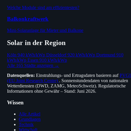
Welche Module sind am effizientesten?
Balkonkraftwerk
Mini-Solaranlage für Mieter und Balkone
Solar in der Region
Köln
940 kWh/kWp
Düsseldorf
920 kWh/kWp
Dortmund
910
kWh/kWp
Essen
910 kWh/kWp
Alle 165 Städte anzeigen →
Datenquellen:
Einstrahlungs- und Ertragsdaten basieren auf
PVGI
(EU Joint Research Centre)
. Sonnenstundendaten von nationalen
Wetterdiensten (DWD, ZAMG, MeteoSchweiz). Regulatorische
Informationen ohne Gewähr – Stand: Juni 2026.
Wissen
Alle Artikel
Grundlagen
Technik
Wirtschaft