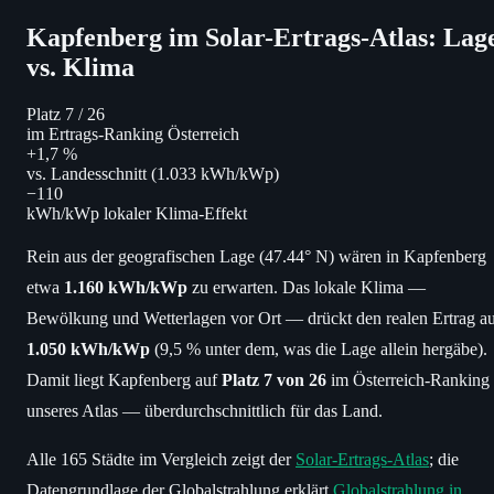
Kapfenberg im Solar-Ertrags-Atlas: Lag
vs. Klima
Platz 7
/ 26
im Ertrags-Ranking Österreich
+1,7 %
vs. Landesschnitt (1.033 kWh/kWp)
−110
kWh/kWp lokaler Klima-Effekt
Rein aus der geografischen Lage (47.44° N) wären in Kapfenberg
etwa
1.160 kWh/kWp
zu erwarten. Das lokale Klima —
Bewölkung und Wetterlagen vor Ort — drückt den realen Ertrag a
1.050 kWh/kWp
(9,5 % unter dem, was die Lage allein hergäbe).
Damit liegt Kapfenberg auf
Platz 7 von 26
im Österreich-Ranking
unseres Atlas — überdurchschnittlich für das Land.
Alle 165 Städte im Vergleich zeigt der
Solar-Ertrags-Atlas
; die
Datengrundlage der Globalstrahlung erklärt
Globalstrahlung in