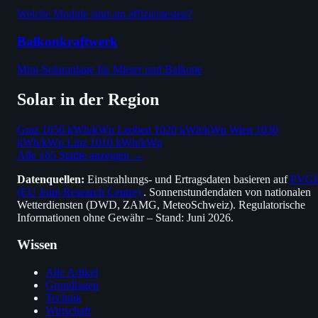
Welche Module sind am effizientesten?
Balkonkraftwerk
Mini-Solaranlage für Mieter und Balkone
Solar in der Region
Graz
1050 kWh/kWp
Leoben
1020 kWh/kWp
Wien
1030
kWh/kWp
Linz
1010 kWh/kWp
Alle 165 Städte anzeigen →
Datenquellen:
Einstrahlungs- und Ertragsdaten basieren auf
PVGI
(EU Joint Research Centre)
. Sonnenstundendaten von nationalen
Wetterdiensten (DWD, ZAMG, MeteoSchweiz). Regulatorische
Informationen ohne Gewähr – Stand: Juni 2026.
Wissen
Alle Artikel
Grundlagen
Technik
Wirtschaft