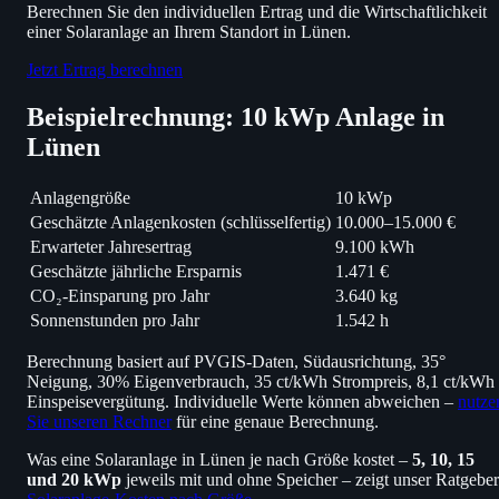
Berechnen Sie den individuellen Ertrag und die Wirtschaftlichkeit
einer Solaranlage an Ihrem Standort in Lünen.
Jetzt Ertrag berechnen
Beispielrechnung: 10 kWp Anlage in
Lünen
Anlagengröße
10 kWp
Geschätzte Anlagenkosten (schlüsselfertig)
10.000–15.000 €
Erwarteter Jahresertrag
9.100 kWh
Geschätzte jährliche Ersparnis
1.471 €
CO₂-Einsparung pro Jahr
3.640 kg
Sonnenstunden pro Jahr
1.542 h
Berechnung basiert auf PVGIS-Daten, Südausrichtung, 35°
Neigung, 30% Eigenverbrauch, 35 ct/kWh Strompreis, 8,1 ct/kWh
Einspeisevergütung. Individuelle Werte können abweichen –
nutze
Sie unseren Rechner
für eine genaue Berechnung.
Was eine Solaranlage in Lünen je nach Größe kostet –
5, 10, 15
und 20 kWp
jeweils mit und ohne Speicher – zeigt unser Ratgeber