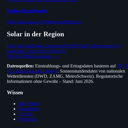
Balkonkraftwerk
Mini-Solaranlage für Mieter und Balkone
Solar in der Region
Köln
940 kWh/kWp
Düsseldorf
920 kWh/kWp
Dortmund
910
kWh/kWp
Essen
910 kWh/kWp
Alle 165 Städte anzeigen →
Datenquellen:
Einstrahlungs- und Ertragsdaten basieren auf
PVGI
(EU Joint Research Centre)
. Sonnenstundendaten von nationalen
Wetterdiensten (DWD, ZAMG, MeteoSchweiz). Regulatorische
Informationen ohne Gewähr – Stand: Juni 2026.
Wissen
Alle Artikel
Grundlagen
Technik
Wirtschaft