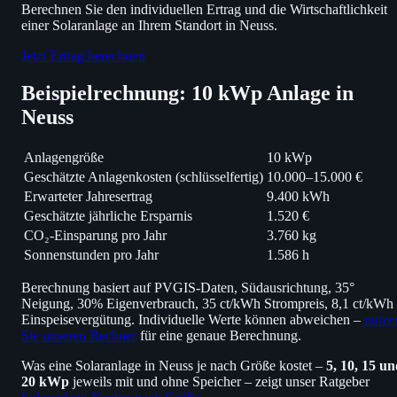
Berechnen Sie den individuellen Ertrag und die Wirtschaftlichkeit
einer Solaranlage an Ihrem Standort in Neuss.
Jetzt Ertrag berechnen
Beispielrechnung: 10 kWp Anlage in
Neuss
Anlagengröße
10 kWp
Geschätzte Anlagenkosten (schlüsselfertig)
10.000–15.000 €
Erwarteter Jahresertrag
9.400 kWh
Geschätzte jährliche Ersparnis
1.520 €
CO₂-Einsparung pro Jahr
3.760 kg
Sonnenstunden pro Jahr
1.586 h
Berechnung basiert auf PVGIS-Daten, Südausrichtung, 35°
Neigung, 30% Eigenverbrauch, 35 ct/kWh Strompreis, 8,1 ct/kWh
Einspeisevergütung. Individuelle Werte können abweichen –
nutze
Sie unseren Rechner
für eine genaue Berechnung.
Was eine Solaranlage in Neuss je nach Größe kostet –
5, 10, 15 u
20 kWp
jeweils mit und ohne Speicher – zeigt unser Ratgeber