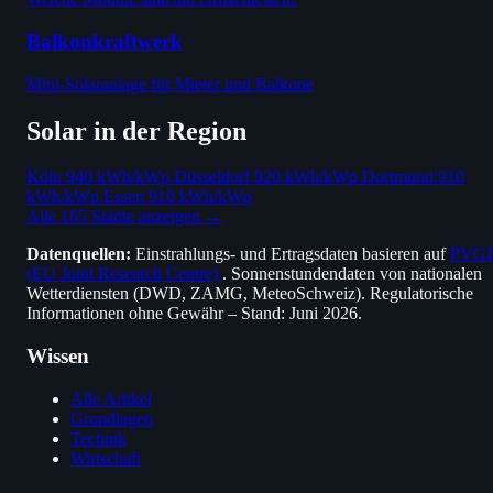
Balkonkraftwerk
Mini-Solaranlage für Mieter und Balkone
Solar in der Region
Köln
940 kWh/kWp
Düsseldorf
920 kWh/kWp
Dortmund
910
kWh/kWp
Essen
910 kWh/kWp
Alle 165 Städte anzeigen →
Datenquellen:
Einstrahlungs- und Ertragsdaten basieren auf
PVGI
(EU Joint Research Centre)
. Sonnenstundendaten von nationalen
Wetterdiensten (DWD, ZAMG, MeteoSchweiz). Regulatorische
Informationen ohne Gewähr – Stand: Juni 2026.
Wissen
Alle Artikel
Grundlagen
Technik
Wirtschaft