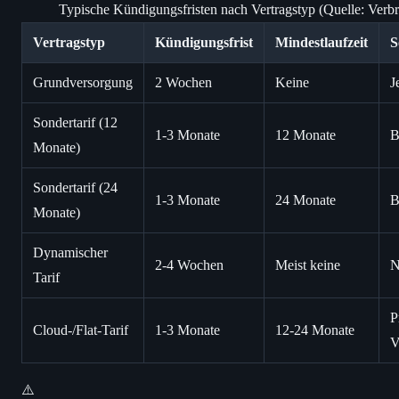
Typische Kündigungsfristen nach Vertragstyp (Quelle: Verbr
Vertragstyp
Kündigungsfrist
Mindestlaufzeit
S
Grundversorgung
2 Wochen
Keine
J
Sondertarif (12
1-3 Monate
12 Monate
B
Monate)
Sondertarif (24
1-3 Monate
24 Monate
B
Monate)
Dynamischer
2-4 Wochen
Meist keine
N
Tarif
P
Cloud-/Flat-Tarif
1-3 Monate
12-24 Monate
V
⚠️