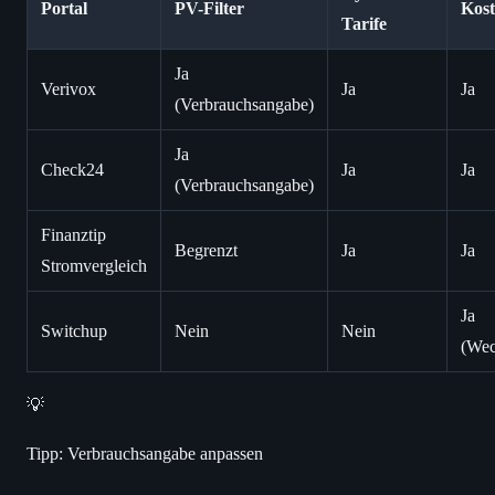
Portal
PV-Filter
Kost
Tarife
Ja
Verivox
Ja
Ja
(Verbrauchsangabe)
Ja
Check24
Ja
Ja
(Verbrauchsangabe)
Finanztip
Begrenzt
Ja
Ja
Stromvergleich
Ja
Switchup
Nein
Nein
(Wec
💡
Tipp: Verbrauchsangabe anpassen