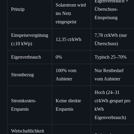
Eigenverbrauch +
Solarstrom wird
Prinzip
Überschuss-
ins Netz
Einspeisung
eingespeist
Einspeisevergütung
7,78 ct/kWh (nur
12,35 ct/kWh
(≤10 kWp)
Überschuss)
Eigenverbrauch
0%
Typisch 25–70%
100% vom
Nur Restbedarf
Strombezug
Anbieter
vom Anbieter
Hoch (24–31
Stromkosten-
Keine direkte
ct/kWh gespart pro
Ersparnis
Ersparnis
kWh
Eigenverbrauch)
Wirtschaftlichkeit